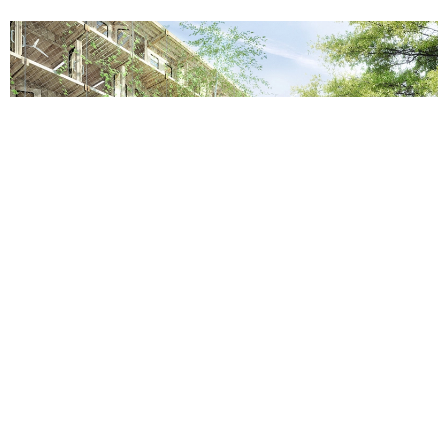
Bureaux • Hôtel • Commerces
27 août 2008
Bureaux rue Achard – Bordeaux
programme : consultation pour la construction d’un immeuble de bureaux
maître d’ouvrage : Crédit Agricole
architecte : ECDM architectes
BET : Alto, Etude Trarieux