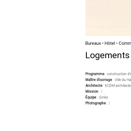
Bureaux • Hôtel • Com
Logements 
Programme
: construction d
Maître d’ouvrage
: Ville du H
Architecte
: ECDM architectes
Mission
: /
Équipe
: Ginko
Photographe
: /