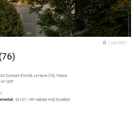
1 juin 2021
(76)
ZAC Dumont d’Urville, Le Havre (76), France
3 m² SDP
21
nemental
: E2+C1 / NF Habitat HQE Excellent