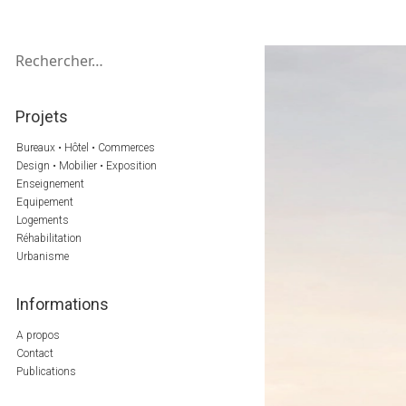
Emmanuel Combarel
Rechercher :
Agence d'architecture ECDM –
Dominique Marrec
Projets, Chantiers, Réalisations,
Bâtiments, Logement, Bureaux, etc.
Architectes
Projets
Bureaux • Hôtel • Commerces
Design • Mobilier • Exposition
Enseignement
Equipement
Logements
Réhabilitation
Urbanisme
Informations
A propos
Contact
Publications