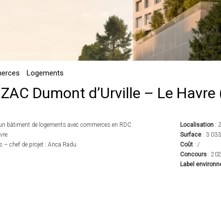
merces
Logements
ZAC Dumont d’Urville – Le Havre 
’un bâtiment de logements avec commerces en RDC
Localisation
: 
avre
Surface
: 3 03
 – chef de projet : Anca Radu
Coût
: /
Concours
: 20
Label environ